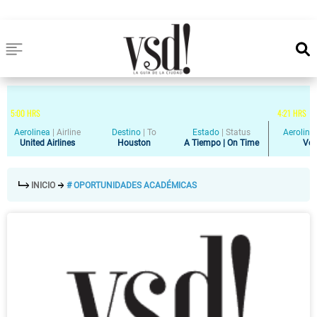
5
:
00
HRS
4
:
21
HRS
Aerolinea
|
Airline
Destino
|
To
Estado
|
Status
Aeroline
United Airlines
Houston
A Tiempo | On Time
Vol
INICIO
# OPORTUNIDADES ACADÉMICAS